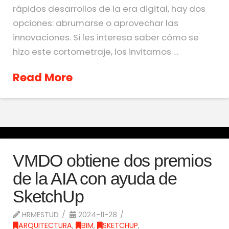
rápidos desarrollos de la era digital, hay dos
opciones: abrumarse o aprovechar las
innovaciones. Si les interesa saber cómo se
hizo este cortometraje, los invitamos …
Read More
VMDO obtiene dos premios
de la AIA con ayuda de
SketchUp
HRMESTUD
2024-11-28
ARQUITECTURA
,
BIM
,
SKETCHUP
,