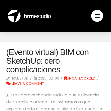
(Evento virtual) BIM con
SketchUp: cero
complicaciones
HRMESTUD
2025-02-06
UNCATEGORIZED
LEAVE A COMMENT
¿Estás aprovechando todo lo que tu licencia
de SketchUp ofrece? Te invitamos a que
explores todo el potencial BIM de SketchUp sin