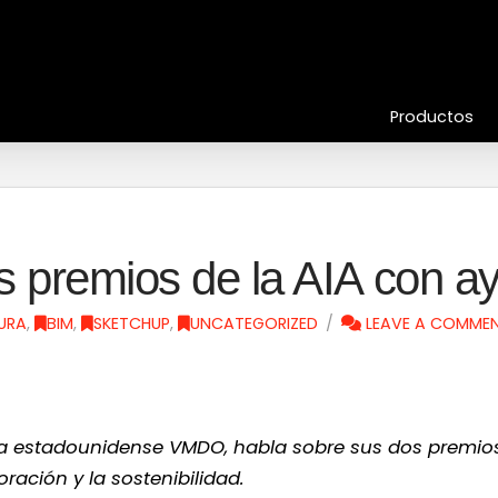
Productos
 premios de la AIA con a
URA
,
BIM
,
SKETCHUP
,
UNCATEGORIZED
LEAVE A COMME
a estadounidense VMDO, habla sobre sus dos premios d
ación y la sostenibilidad.