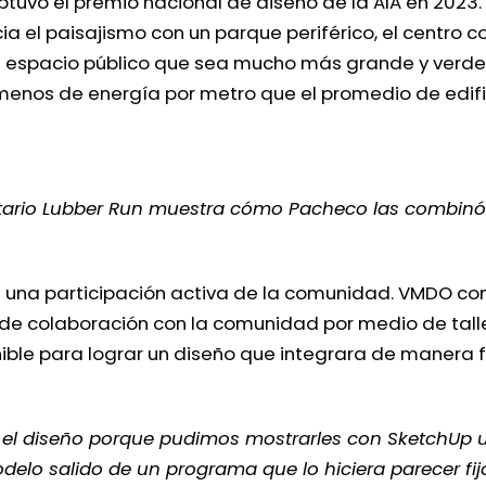
obtuvo el premio nacional de diseño de la AIA en 2023
ia el paisajismo con un parque periférico, el centro 
un espacio público que sea mucho más grande y verde 
nos de energía por metro que el promedio de edifici
nitario Lubber Run muestra cómo Pacheco las combinó
 a una participación activa de la comunidad. VMDO c
 de colaboración con la comunidad por medio de tall
ible para lograr un diseño que integrara de manera fl
l diseño porque pudimos mostrarles con SketchUp un n
elo salido de un programa que lo hiciera parecer fijo