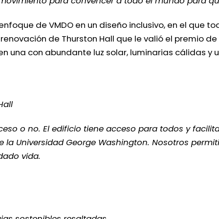
movimiento para convencer a todo el mundo para que 
nfoque de VMDO en un diseño inclusivo, en el que tod
 renovación de Thurston Hall que le valió el premio d
n una con abundante luz solar, luminarias cálidas y 
all
eso o no. El edificio tiene acceso para todos y facilit
 de la Universidad George Washington. Nosotros permi
dado vida.
as sostenibles resaltadas