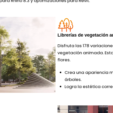
para Rhino 8.3 y optimizaciones para Revit.
Librerías de vegetación 
Disfruta las 178 variacion
vegetación animada. Esta 
flores.
Crea una apariencia má
árboles.
Logra la estética cor