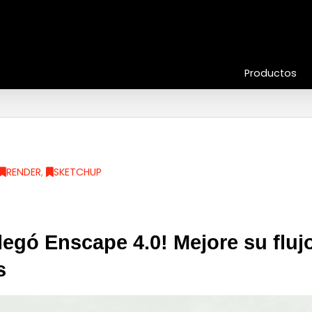
Productos
RENDER
,
SKETCHUP
egó Enscape 4.0! Mejore su flujo
s